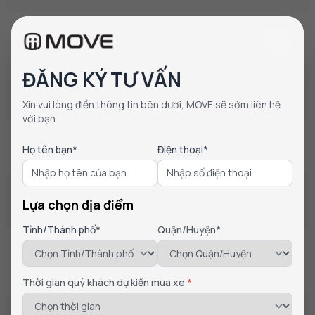
PIN / ẮC QUY
Pin LFP
Lead Acid
ĐĂNG KÝ TƯ VẤN
DUNG LƯỢNG PIN / ẮC QUY
1.3 Kw
48V20AH
Xin vui lòng điền thông tin bên dưới, MOVE sẽ sớm liên hệ
với bạn
THỜI GIAN SẠC
Họ tên bạn*
Điện thoại*
6h ( 0-100% )
10h ( 0-100% )
TRỌNG LƯỢNG PIN / ẮC QUY
Lựa chọn địa điểm
13.5 kg
26.5 kg
Tỉnh/Thành phố*
Quận/Huyện*
BỘ SẠC
273W
177W
Thời gian quý khách dự kiến mua xe
*
ĐỘNG CƠ