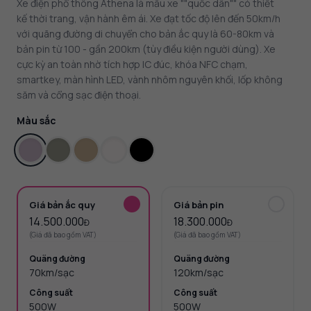
Xe điện phổ thông Athena là mẫu xe ""quốc dân"" có thiết
kế thời trang, vận hành êm ái. Xe đạt tốc độ lên đến 50km/h
với quãng đường di chuyển cho bản ắc quy là 60-80km và
bản pin từ 100 - gần 200km (tùy điều kiện người dùng). Xe
cực kỳ an toàn nhờ tích hợp IC đúc, khóa NFC chạm,
smartkey, màn hình LED, vành nhôm nguyên khối, lốp không
săm và cổng sạc điện thoại.
Màu sắc
Giá bản ắc quy
Giá bản pin
14.500.000
18.300.000
Đ
Đ
(Giá đã bao gồm VAT)
(Giá đã bao gồm VAT)
Quãng đường
Quãng đường
70km/sạc
120km/sạc
Công suất
Công suất
500W
500W