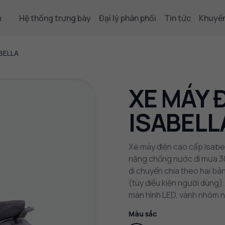
m
Hệ thống trưng bày
Đại lý phân phối
Tin tức
Khuyến
BELLA
XE MÁY 
ISABELL
Xe máy điện cao cấp Isabel
năng chống nước đi mưa 30
di chuyển chia theo hai bả
(tùy điều kiện người dùng)
màn hình LED, vành nhôm n
Màu sắc