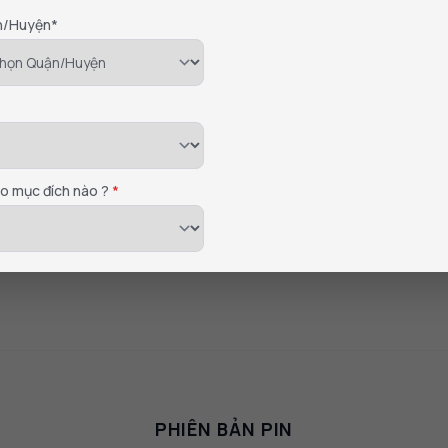
n/Huyện*
ho mục đích nào ?
*
Vành xe nhôm nguyên khối
 đúc nguyên khối mang đến sự chắc chắn và bền bỉ trên mọi n
PHIÊN BẢN PIN