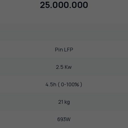
25.000.000
Pin LFP
2.5 Kw
4.5h ( 0-100% )
21 kg
693W