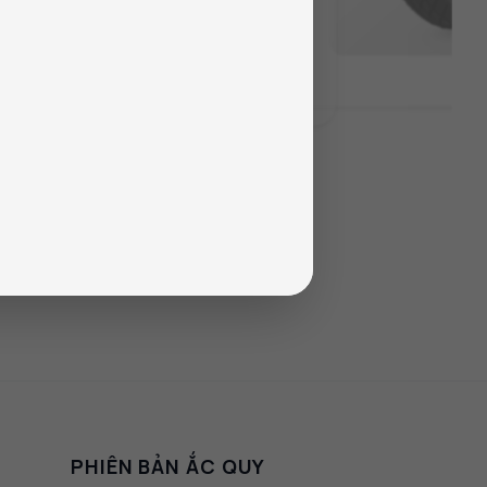
ẻo đường.
PHIÊN BẢN ẮC QUY