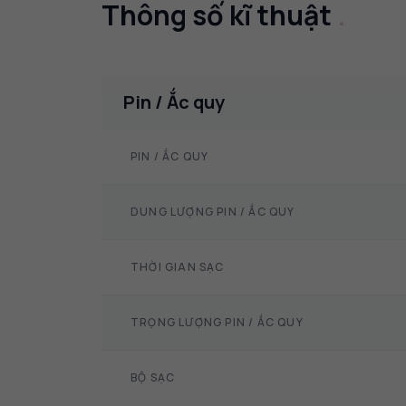
Thông số kĩ thuật
.
Pin / Ắc quy
PIN / ẮC QUY
DUNG LƯỢNG PIN / ẮC QUY
THỜI GIAN SẠC
TRỌNG LƯỢNG PIN / ẮC QUY
BỘ SẠC