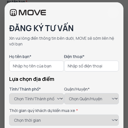
Họ tên bạn
*
Điện thoại
*
ĐĂNG KÝ TƯ VẤN
Xin vui lòng điền thông tin bên dưới, MOVE sẽ sớm liên hệ
với bạn
Lựa chọn địa điểm
Họ tên bạn*
Điện thoại*
Tỉnh / thành phố
*
Lựa chọn địa điểm
Phường / Xã
*
Tỉnh/Thành phố*
Quận/Huyện*
Thời gian quý khách dự kiến mua xe
*
Thời gian quý khách dự kiến mua xe
*