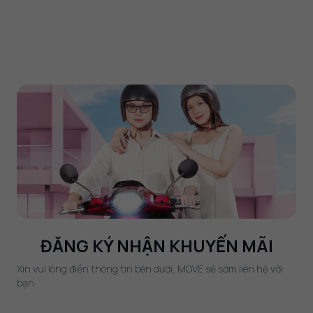
ĐĂNG KÝ NHẬN KHUYẾN MÃI
Xin vui lòng điền thông tin bên dưới, MOVE sẽ sớm liên hệ với
bạn