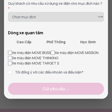
Quý khách có nhu cầu xử dụng xe điện cho mục đích nào ?
Quý khách có nhu cầu sử dụng xe điện cho mục đích nào?
*
*
Mục đích khác
*
Dòng xe quan tâm
Cao Cấp
Phổ Thông
Học Sinh
Lựa chọn chương trình khuyến mãi
Xe máy điện MOVE BOSS
Xe máy điện MOVE MISSION
Xe máy điện MOVE THINKING
Khuyến mãi 1
Khuyến mãi 2
Xe máy điện MOVE TARGET S
Khuyến mãi 3
Khuyến mãi 4
Tôi đồng ý với các điều khoản và điều kiện*
Gửi yêu cầu
Gửi yêu cầu →