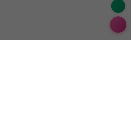
CÔNG TY TNHH XE ĐIỆN MOVE VIỆT NAM
MST/MSDN:
0318190955 do Sở KHĐT TP. Hồ Chí Minh cấp lần đầu
ngày 30/11/2023 và các lần thay đổi tiếp theo.