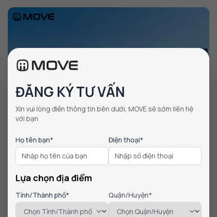
ĐĂNG KÝ TƯ VẤN
Xin vui lòng điền thông tin bên dưới, MOVE sẽ sớm liên hệ
với bạn
Xe Đạp Điện
Họ tên bạn*
Điện thoại*
Top 5 cửa hàng bán phụ tùng xe đạp điện chính hãng
tại TpHCM
Lựa chọn địa điểm
Nếu bạn đang tìm nơi bán phụ tùng xe đạp điện uy tín, chất
lượng trên thị trường. Bạn có thể tham kh...
Tỉnh/Thành phố*
Quận/Huyện*
26/08/2024