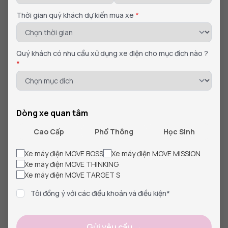
Thời gian quý khách dự kiến mua xe
*
Quý khách có nhu cầu xử dụng xe điện cho mục đích nào ?
*
Dòng xe quan tâm
Cao Cấp
Phổ Thông
Học Sinh
Xe Đạp Điện
Xe máy điện MOVE BOSS
Xe máy điện MOVE MISSION
Tổng hợp 5 mẫu xe đạp điện cho học sinh cấp 3 chất
Xe máy điện MOVE THINKING
lượng
Xe máy điện MOVE TARGET S
Nếu bạn đang cần chọn mẫu xe đạp điện cho học sinh cấp 3 với
Tôi đồng ý với các điều khoản và điều kiện*
mức giá rẻ và mẫu mã đẹp. Trong bài viế...
08/08/2024
Gửi yêu cầu →