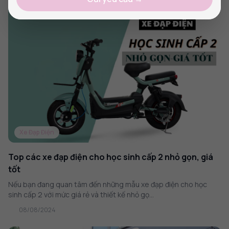
Xe Đạp Điện
Top các xe đạp điện cho học sinh cấp 2 nhỏ gọn, giá
tốt
Nếu bạn đang quan tâm đến những mẫu xe đạp điện cho học
sinh cấp 2 với mức giá rẻ và thiết kế nhỏ gọ...
08/08/2024