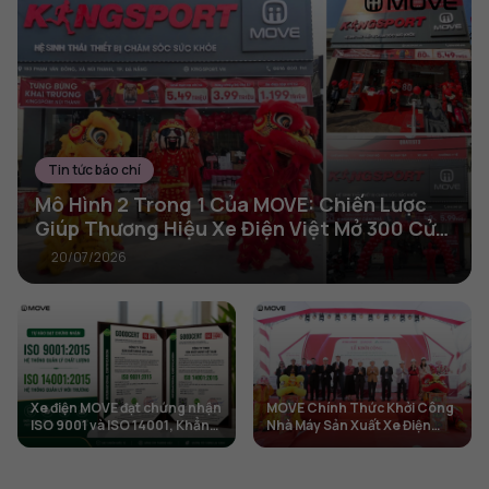
Tin tức báo chí
Mô Hình 2 Trong 1 Của MOVE: Chiến Lược
Giúp Thương Hiệu Xe Điện Việt Mở 300 Cửa
Hàng Trong 2 Năm
20/07/2026
Xe điện MOVE đạt chứng nhận
MOVE Chính Thức Khởi Công
ISO 9001 và ISO 14001, Khẳng
Nhà Máy Sản Xuất Xe Điện
định tiêu chuẩn chất lượng và
Thứ 3 Tại Hưng Yên
phát triển bền vững