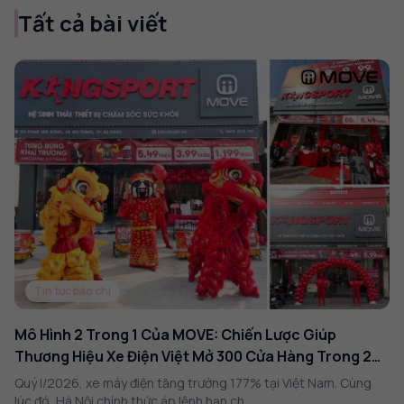
Tất cả bài viết
Tin tức báo chí
Mô Hình 2 Trong 1 Của MOVE: Chiến Lược Giúp
Thương Hiệu Xe Điện Việt Mở 300 Cửa Hàng Trong 2
Năm
Quý I/2026, xe máy điện tăng trưởng 177% tại Việt Nam. Cùng
lúc đó, Hà Nội chính thức áp lệnh hạn ch...