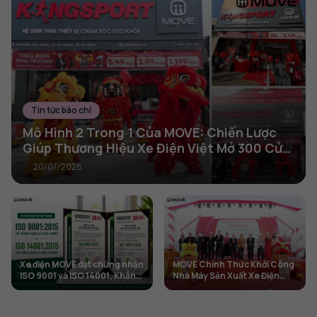
Tin tức báo chí
Mô Hình 2 Trong 1 Của MOVE: Chiến Lược
Giúp Thương Hiệu Xe Điện Việt Mở 300 Cửa
Hàng Trong 2 Năm
20/07/2026
Xe điện MOVE đạt chứng nhận
MOVE Chính Thức Khởi Công
ISO 9001 và ISO 14001, Khẳng
Nhà Máy Sản Xuất Xe Điện
định tiêu chuẩn chất lượng và
Thứ 3 Tại Hưng Yên
phát triển bền vững