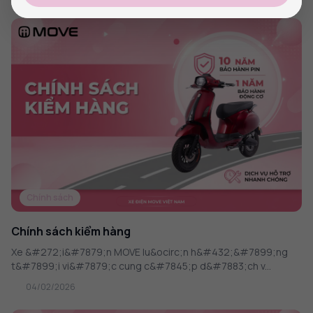
Chính sách
Chính sách kiểm hàng
Xe &#272;i&#7879;n MOVE lu&ocirc;n h&#432;&#7899;ng
t&#7899;i vi&#7879;c cung c&#7845;p d&#7883;ch v...
04/02/2026