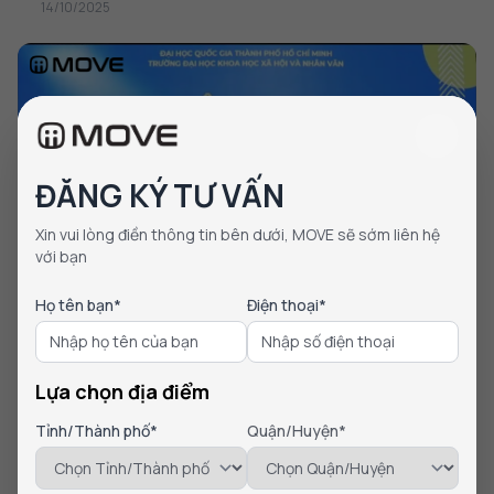
14/10/2025
ĐĂNG KÝ TƯ VẤN
Xin vui lòng điền thông tin bên dưới, MOVE sẽ sớm liên hệ
với bạn
Họ tên bạn*
Điện thoại*
Tin tức báo chí
“Đồng hành chuyển xanh, đi xa cùng trách nhiệm”-
Lựa chọn địa điểm
Khi doanh nghiệp Việt cùng sẻ chia với cộng đồng
Tỉnh/Thành phố*
Quận/Huyện*
Ngày 8 tháng 12 năm 2025, thương hiệu xe điện Việt MOVE tiên
phong trong việc lan tỏa những giá trị...
09/02/2026