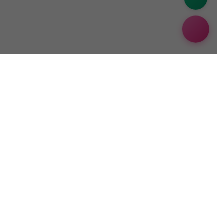
CÔNG TY TNHH XE ĐIỆN MOVE VIỆT NAM
MST/MSDN:
0318190955 do Sở KHĐT TP. Hồ Chí Minh cấp lần đầu
ngày 30/11/2023 và các lần thay đổi tiếp theo.
Địa chỉ trụ sở chính:
Số 17 Lô B, Đường số 1, Khu phố 1, Phường Phú