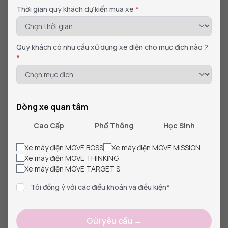
Thời gian quý khách dự kiến mua xe
*
Quý khách có nhu cầu xử dụng xe điện cho mục đích nào ?
*
Dòng xe quan tâm
Cao Cấp
Phổ Thông
Học Sinh
Xe máy điện MOVE BOSS
Xe máy điện MOVE MISSION
Tin tức báo chí
Xe máy điện MOVE THINKING
Xe máy điện MOVE TARGET S
Tự Hào MOVE Việt Nam – Chính Thức Đạt Top 3
Thương Hiệu Xe Điện Dẫn Đầu 2026
Tôi đồng ý với các điều khoản và điều kiện*
Ngày 25/04/2026 vừa qua, Công ty TNHH Xe điện MOVE Việt
Nam đã chính thức ghi dấu ấn mạnh mẽ khi đượ...
Gửi yêu cầu →
06/05/2026