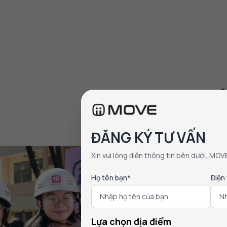
Hàng triệu sản 
ĐĂNG KÝ TƯ VẤN
Xin vui lòng điền thông tin bên dưới, MOV
Họ tên bạn*
Điện
Lựa chọn địa điểm