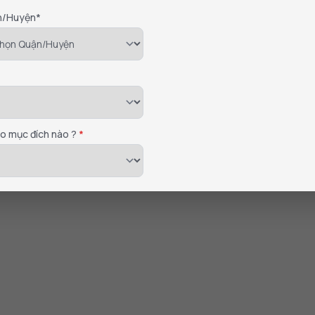
n/Huyện*
ho mục đích nào ?
*