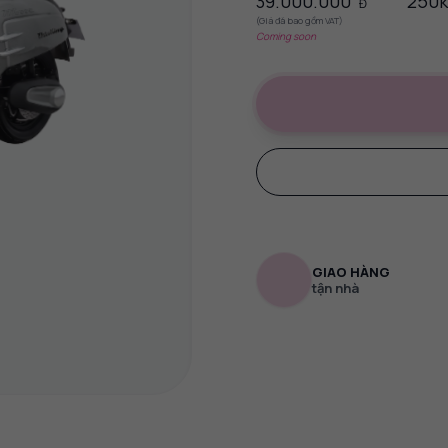
39.000.000
250k
Đ
(Giá đã bao gồm VAT)
Coming soon
GIAO HÀNG
tận nhà