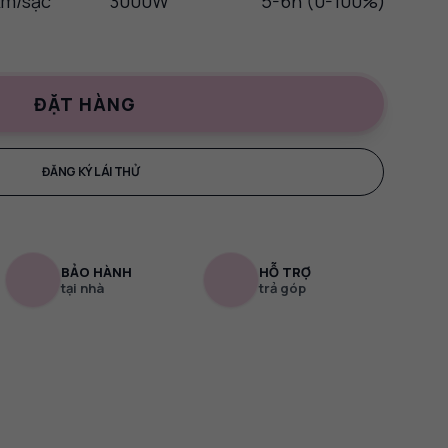
m/sạc
3000W
5-6h (0-100%)
ĐẶT HÀNG
ĐĂNG KÝ LÁI THỬ
BẢO HÀNH
HỖ TRỢ
tại nhà
trả góp