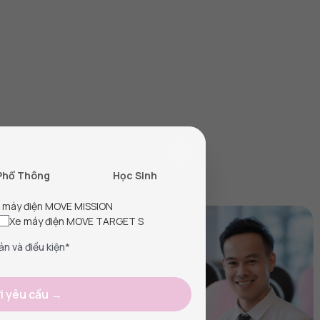
g
lượng và dịch vụ
Phổ Thông
Học Sinh
 máy điện MOVE MISSION
Xe máy điện MOVE TARGET S
ản và điều kiện*
i yêu cầu →