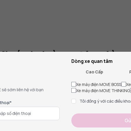
Khách hàng tin dùn
Dòng xe quan tâm
phẩm bán ra, đến 99,99% khách hàng hài lòng về chất 
Cao Cấp
Xe máy điện MOVE BOSS
Xe
E sẽ sớm liên hệ với bạn
Xe máy điện MOVE THINKING
Tôi đồng ý với các điều kho
 thoại*
Gử