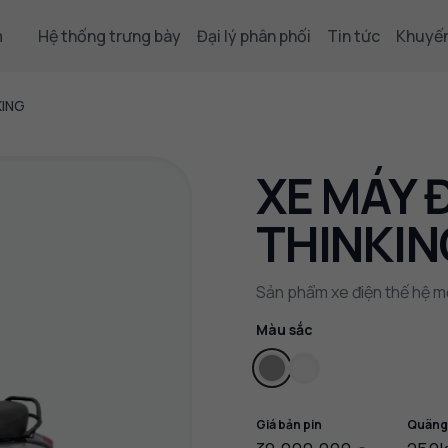
m
Hệ thống trưng bày
Đại lý phân phối
Tin tức
Khuyến
KING
XE MÁY 
THINKIN
Sản phẩm xe điện thế hệ mới
Màu sắc
Giá bản pin
Quãng