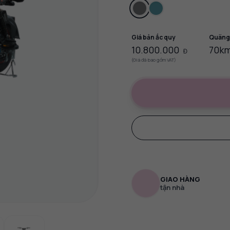
Giá bản ắc quy
Quãng
10.800.000
70km
Đ
(Giá đã bao gồm VAT)
GIAO HÀNG
tận nhà