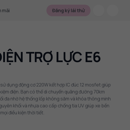
 mãi
Đăng ký lái thử
ĐIỆN TRỢ LỰC E6
O sử dụng động cơ 220W kết hợp IC đúc 12 mosfet giúp
t kiệm điện. Bạn có thể di chuyển quãng đường 70km
 tối đa nhờ hệ thống lốp không săm và khóa thông minh
guyên khối và nhựa cao cấp chống tia UV giúp xe bền
ọi điều kiện thời tiết.