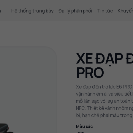
m
Hệ thống trưng bày
Đại lý phân phối
Tin tức
Khuyến
o
XE ĐẠP 
PRO
Xe đạp điện trợ lực E6 PR
vận hành êm ái và siêu tiế
mỗi lần sạc với sự an toàn
NFC. Thiết kế vành nhôm n
bỉ, hạn chế phai màu trong m
Màu sắc