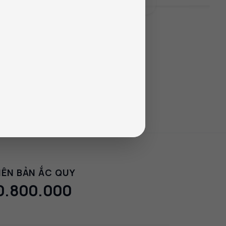
IÊN BẢN ẮC QUY
0.800.000