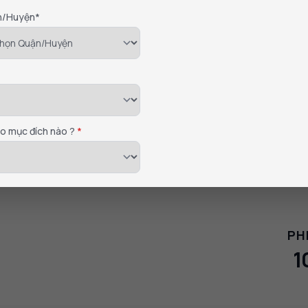
n/Huyện*
Vành xe nhôm nguyên khối
Chịu tải trọng tốt, di chuyển an toàn và chắc chắn
ho mục đích nào ?
*
PH
1