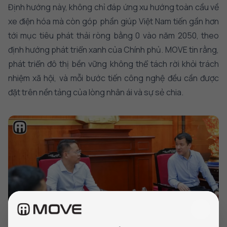
Định hướng này, không chỉ đáp ứng xu hướng toàn cầu về
xe điện hóa mà còn góp phần giúp Việt Nam tiến gần hơn
tới mục tiêu phát thải ròng bằng 0 vào năm 2050, theo
định hướng phát triển xanh của Chính phủ. MOVE tin rằng,
phát triển đô thị bền vững không thể tách rời khỏi trách
nhiệm xã hội, và mỗi bước tiến công nghệ đều cần được
đặt trên nền tảng của lòng nhân ái và sự sẻ chia.