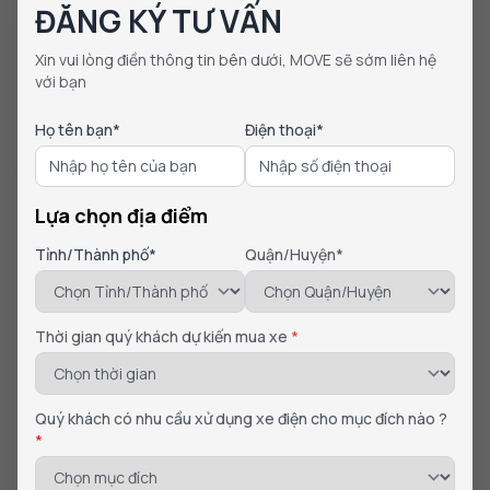
ĐĂNG KÝ TƯ VẤN
Xin vui lòng điền thông tin bên dưới, MOVE sẽ sớm liên hệ
với bạn
Từ nghĩa cử sẻ chia của MOVE hoạt động ủng hộ đồng
Họ tên bạn*
Điện thoại*
bào gặp khó khăn trong cơn bão số 10, đến tầm nhìn kiến
tạo kỷ nguyên giao thông xanh, thương hiệu đã chứng
minh rằng một doanh nghiệp hiện đại có thể vừa đổi mới
Lựa chọn địa điểm
công nghệ, vừa lan tỏa các giá trị nhân văn. MOVE không
Tỉnh/Thành phố*
Quận/Huyện*
chỉ hướng đến việc xây dựng phương tiện di chuyển thông
minh mà còn mong muốn xây dựng một xã hội tốt đẹp hơn,
nơi công nghệ, con người và môi trường cùng phát triển
Thời gian quý khách dự kiến mua xe
*
cân bằng.
Quý khách có nhu cầu xử dụng xe điện cho mục đích nào ?
*